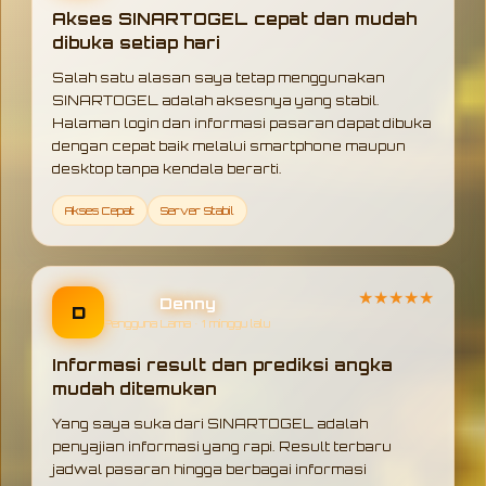
Akses SINARTOGEL cepat dan mudah
dibuka setiap hari
Salah satu alasan saya tetap menggunakan
SINARTOGEL adalah aksesnya yang stabil.
Halaman login dan informasi pasaran dapat dibuka
dengan cepat baik melalui smartphone maupun
desktop tanpa kendala berarti.
Akses Cepat
Server Stabil
★★★★★
Denny
D
Pengguna Lama • 1 minggu lalu
Informasi result dan prediksi angka
mudah ditemukan
Yang saya suka dari SINARTOGEL adalah
penyajian informasi yang rapi. Result terbaru
jadwal pasaran hingga berbagai informasi