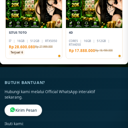
SITUS TOTO
4D
I7
|
16GB
|
512GB
|
RTX5050
CORE5
|
16GB
|
512GB
|
RTX4050
Rp 28.600.080
Rp 27.999.000
Rp 17.888.000
Rp 18.499.000
Terjual 6
BUTUH BANTUAN?
Hubungi kami melalui Official WhatsApp interaktif
sekarang.
Kirim Pesan
Ikuti kami: