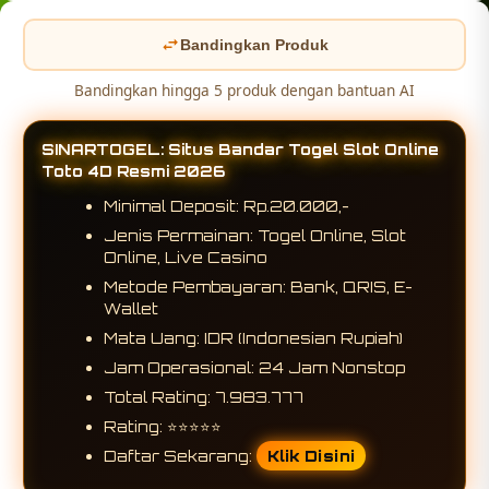
Bandingkan Produk
Bandingkan hingga 5 produk dengan bantuan AI
SINARTOGEL: Situs Bandar Togel Slot Online
Toto 4D Resmi 2026
Minimal Deposit: Rp.20.000,-
Jenis Permainan: Togel Online, Slot
Online, Live Casino
Metode Pembayaran: Bank, QRIS, E-
Wallet
Mata Uang: IDR (Indonesian Rupiah)
Jam Operasional: 24 Jam Nonstop
Total Rating: 7.983.777
Rating: ⭐⭐⭐⭐⭐
Daftar Sekarang:
Klik Disini