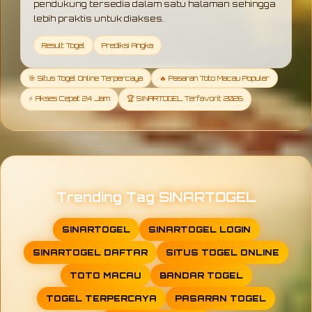
pendukung tersedia dalam satu halaman sehingga
lebih praktis untuk diakses.
Result Togel
Prediksi Angka
🎯 Situs Togel Online Terpercaya
🔥 Pasaran Toto Macau Populer
⚡ Akses Cepat 24 Jam
🏆 SINARTOGEL Terfavorit 2026
Trending Tag SINARTOGEL
SINARTOGEL
SINARTOGEL LOGIN
SINARTOGEL DAFTAR
SITUS TOGEL ONLINE
TOTO MACAU
BANDAR TOGEL
TOGEL TERPERCAYA
PASARAN TOGEL