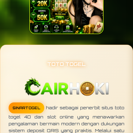
TOTO TOGEL
hadir sebagai penerbit situs toto
SINARTOGEL
togel 4D dan slot online yang menawarkan
pengalaman bermain modern dengan dukungan
sistem deposit QRIS yang praktis. Melalui satu