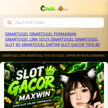
SINARTOGEL
SINARTOGEL PERMAINAN
SINARTOGEL LINK
SITUS SINARTOGEL
SINARTOGEL
SLOT
4D
SINARTOGEL DAFTAR
SLOT GACOR
T0T0 4D
SINARTOGEL
/
LINK SINARTOGEL
/
TOTO 4D
/
TOGEL TERPERCAYA
/
BONUS MENARIK
/
SINARTOGEL: Situs Bandar Togel Slot 