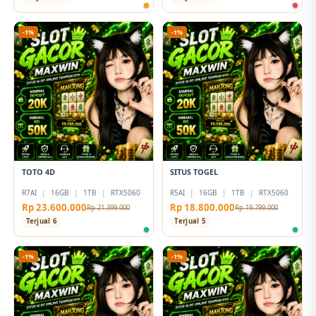
-1%
-1%
TOTO 4D
SITUS TOGEL
R7AI
|
16GB
|
1TB
|
RTX5060
R5AI
|
16GB
|
1TB
|
RTX5060
Rp 23.600.000
Rp 18.800.000
Rp 21.399.000
Rp 19.799.000
Terjual 6
Terjual 5
-1%
-1%