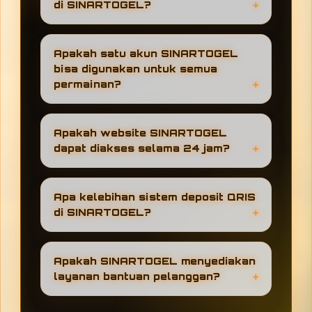
di SINARTOGEL?
Apakah satu akun SINARTOGEL
bisa digunakan untuk semua
permainan?
Apakah website SINARTOGEL
dapat diakses selama 24 jam?
Apa kelebihan sistem deposit QRIS
di SINARTOGEL?
Apakah SINARTOGEL menyediakan
layanan bantuan pelanggan?